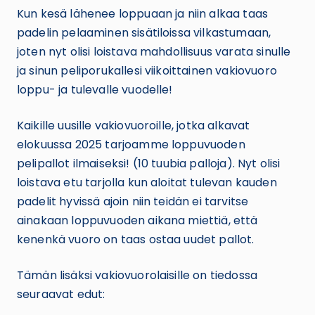
Kun kesä lähenee loppuaan ja niin alkaa taas
padelin pelaaminen sisätiloissa vilkastumaan,
joten nyt olisi loistava mahdollisuus varata sinulle
ja sinun peliporukallesi viikoittainen vakiovuoro
loppu- ja tulevalle vuodelle!
Kaikille uusille vakiovuoroille, jotka alkavat
elokuussa 2025 tarjoamme loppuvuoden
pelipallot ilmaiseksi! (10 tuubia palloja). Nyt olisi
loistava etu tarjolla kun aloitat tulevan kauden
padelit hyvissä ajoin niin teidän ei tarvitse
ainakaan loppuvuoden aikana miettiä, että
kenenkä vuoro on taas ostaa uudet pallot.
Tämän lisäksi vakiovuorolaisille on tiedossa
seuraavat edut: