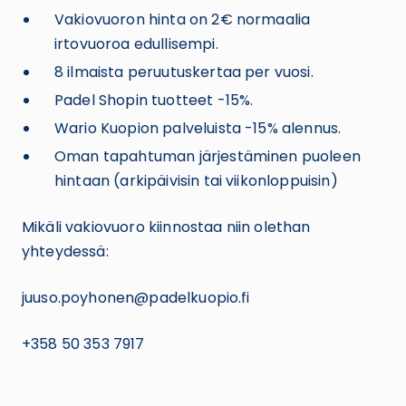
Vakiovuoron hinta on 2€ normaalia
irtovuoroa edullisempi.
8 ilmaista peruutuskertaa per vuosi.
Padel Shopin tuotteet -15%.
Wario Kuopion palveluista -15% alennus.
Oman tapahtuman järjestäminen puoleen
hintaan (arkipäivisin tai viikonloppuisin)
Mikäli vakiovuoro kiinnostaa niin olethan
yhteydessä:
juuso.poyhonen@padelkuopio.fi
+358 50 353 7917