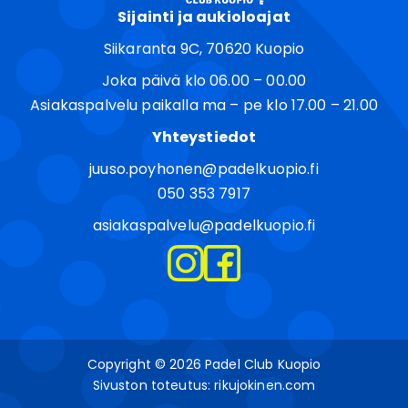
Sijainti ja aukioloajat
Siikaranta 9C, 70620 Kuopio
Joka päivä klo 06.00 – 00.00
Asiakaspalvelu paikalla ma – pe klo 17.00 – 21.00
Yhteystiedot
juuso.poyhonen@padelkuopio.fi
050 353 7917
asiakaspalvelu@padelkuopio.fi
Copyright © 2026 Padel Club Kuopio
Sivuston toteutus:
rikujokinen.com